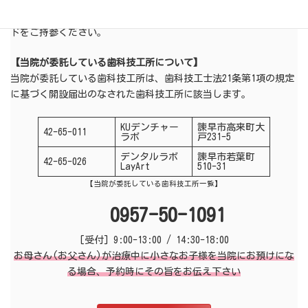
る情報（受診歴、薬剤情報、特定健診情報、その他必要な診療情
報）を取得して活用しております。初診時にはマイナンバーカー
ドをご持参ください。
【当院が委託している歯科技工所について】
当院が委託している歯科技工所は、歯科技工士法21条第1項の規定
に基づく開設届出のなされた歯科技工所に該当します。
KUデンチャー
諫早市高来町大
42-65-011
ラボ
戸231-5
デンタルラボ
諫早市若葉町
42-65-026
LayArt
510-31
【当院が委託している歯科技工所一覧】
0957-50-1091
[受付] 9:00-13:00 / 14:30-18:00
お母さん(お父さん)が治療中に小さなお子様を当院にお預けにな
る場合、予約時にその旨をお伝え下さい