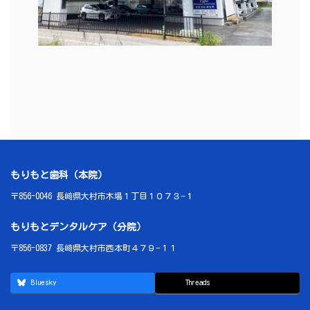
ア
イ
コ
ン
リ
ン
ク
もりもと歯科（本院）
〒856-0046 長崎県大村市木場１丁目１０７３−１
もりもとデンタルケア（分院）
〒856-0837 長崎県大村市西本町４７９−１１
Bluesky
Threads