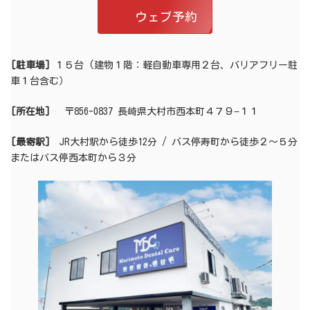
ウェブ予約
[駐車場]
１５台 (建物１階：軽自動車専用２台、バリアフリー駐
車１台含む）
[所在地]
〒856-0837 長崎県大村市西本町４７９−１１
[最寄駅]
JR大村駅から徒歩12分 / バス停寿町から徒歩２〜５分
またはバス停西本町から３分