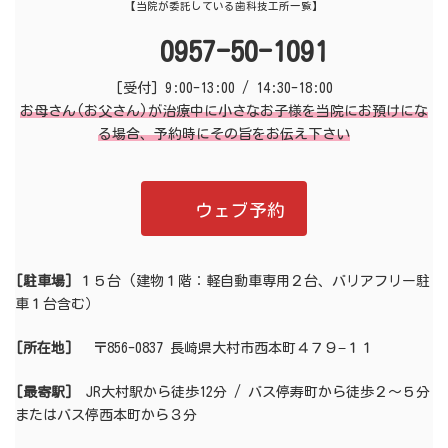
【当院が委託している歯科技工所一覧】
0957-50-1091
[受付] 9:00-13:00 / 14:30-18:00
お母さん(お父さん)が治療中に小さなお子様を当院にお預けにな
る場合、予約時にその旨をお伝え下さい
ウェブ予約
[駐車場]
１５台 (建物１階：軽自動車専用２台、バリアフリー駐
車１台含む）
[所在地]
〒856-0837 長崎県大村市西本町４７９−１１
[最寄駅]
JR大村駅から徒歩12分 / バス停寿町から徒歩２〜５分
またはバス停西本町から３分