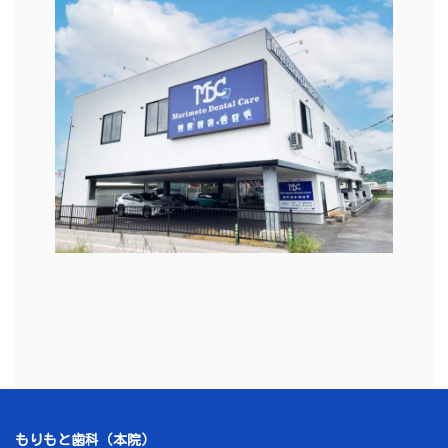
ア
イ
コ
ン
リ
ン
ク
もりもと歯科（本院）