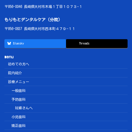
〒856-0046 長崎県大村市木場１丁目１０７３−１
もりもとデンタルケア（分院）
〒856-0837 長崎県大村市西本町４７９−１１
Bluesky
Threads
menu
初めての方へ
院内紹介
診療メニュー
一般歯科
予防歯科
妊婦さんへ
小児歯科
矯正歯科