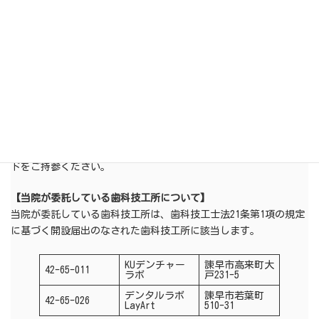
30
31
1
2
3
4
5
休診日
午後休診
【オンライン資格確認について】
当院は、より質の高い診療を行うため、オンライン資格確認によ
る情報（受診歴、薬剤情報、特定健診情報、その他必要な診療情
報）を取得して活用しております。初診時にはマイナンバーカー
ドをご持参ください。
【当院が委託している歯科技工所について】
当院が委託している歯科技工所は、歯科技工士法21条第1項の規定
に基づく開設届出のなされた歯科技工所に該当します。
KUデンチャー
諫早市高来町大
42-65-011
ラボ
戸231-5
デンタルラボ
諫早市若葉町
42-65-026
LayArt
510-31